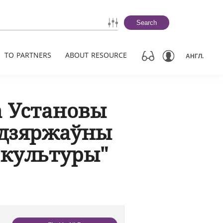
Search
TO PARTNERS
ABOUT RESOURCE
АНГЛ.
а Установы
 дзяржаўны
й культуры"