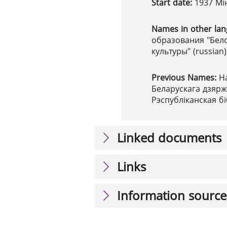
Start date:
1937 Мін
Names in other la
образования "Бел
культуры" (russian)
Previous Names:
Н
Беларускага дзяржа
Рэспубліканская бі
Linked documents
Links
Information source