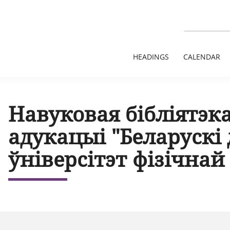
HEADINGS
CALENDAR
Навуковая бібліятэк
адукацыі "Беларускі
ўніверсітэт фізічна