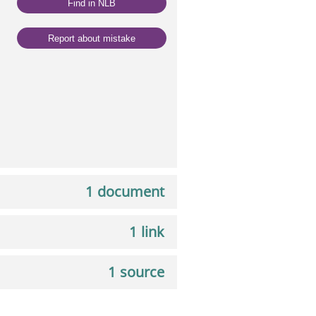
Find in NLB
Report about mistake
1 document
1 link
1 source