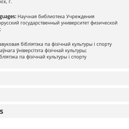
ск, г.
nguages:
Научная библиотека Учреждения
орусский государственный университет физической
;
авуковая бібліятэка па фізічнай культуры і спорту
ўнага ўніверсітэта фізічнай культуры;
бліятэка па фізічнай культуры і спорту
s