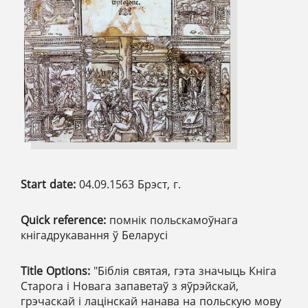
Start date:
04.09.1563 Брэст, г.
Quick reference:
помнік польскамоўнага
кнігадрукавання ў Беларусі
Title Options:
"Бiблiя святая, гэта значыць Кнiга
Старога i Новага запаветаў з яўрэйскай,
грэчаскай i лацiнскай нанава на польскую мову