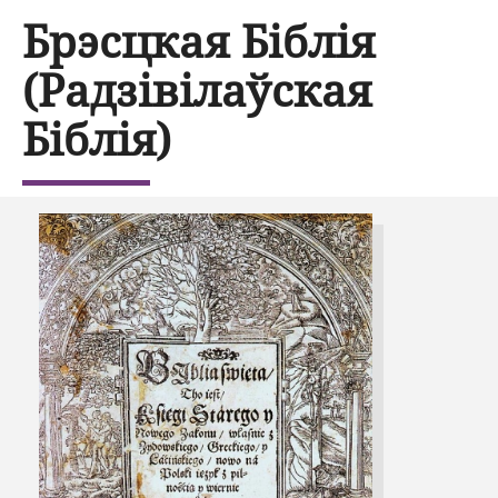
Брэсцкая Біблія
(Радзівілаўская
Біблія)