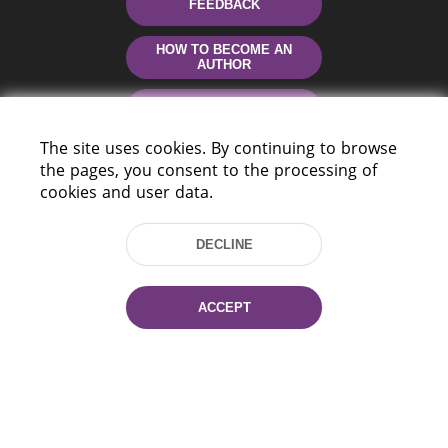
FEEDBACK
HOW TO BECOME AN
AUTHOR
CONTACTS
The site uses cookies. By continuing to browse
HELP
the pages, you consent to the processing of
cookies and user data.
DECLINE
ACCEPT
220114, Niezaležnasci Ave. 116, Minsk,
Belarus
Tel.: (+375 17) 368 37 37
Fax: (+375 17) 368 97 06
E-mail: inbox@nlb.by