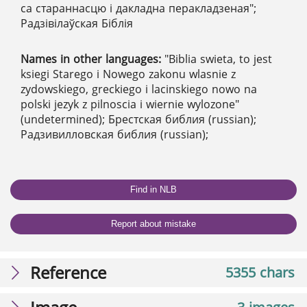
са стараннасцю i дакладна перакладзеная";
Радзівілаўская Біблія
Names in other languages:
"Biblia swieta, to jest
ksiegi Starego i Nowego zakonu wlasnie z
zydowskiego, greckiego i lacinskiego nowo na
polski jezyk z pilnoscia i wiernie wylozone"
(undetermined); Брестская библия (russian);
Радзивилловская библия (russian);
Find in NLB
Report about mistake
Reference
5355 chars