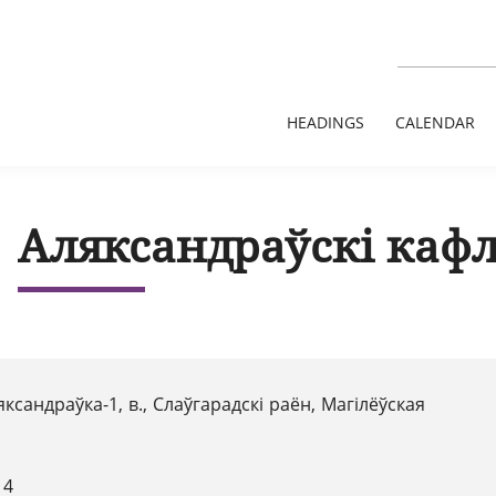
HEADINGS
CALENDAR
Аляксандраўскі каф
ксандраўка-1, в., Слаўгарадскі раён, Магілёўская
14