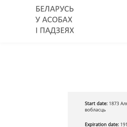
Start date:
1873 Аля
вобласць
Expiration date:
19