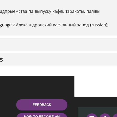
адпрыемства па выпуску кафлі, тэракоты, палівы
nguages:
Александровский кафельный завод (russian);
s
FEEDBACK
HOW TO BECOME AN