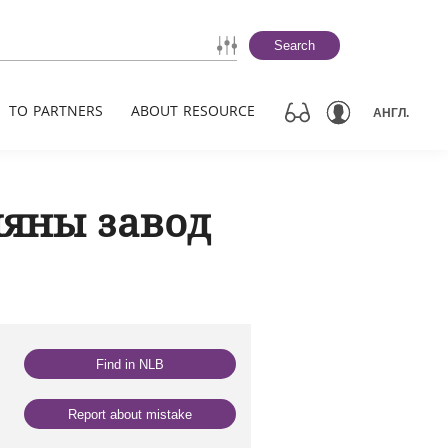
Search
TO PARTNERS
ABOUT RESOURCE
АНГЛ.
ляны завод
Find in NLB
Report about mistake