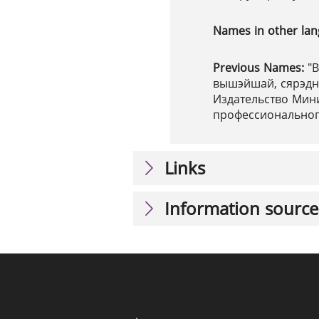
Names in other la
Previous Names:
"
вышэйшай, сярэдня
Издательство Мини
профессиональног
Links
Information source