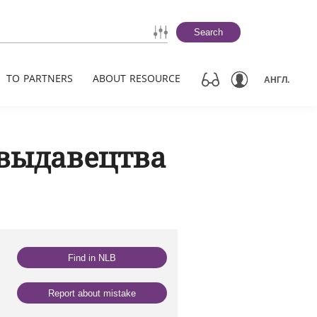
Search
TO PARTNERS
ABOUT RESOURCE
АНГЛ.
выдавецтва
Find in NLB
Report about mistake