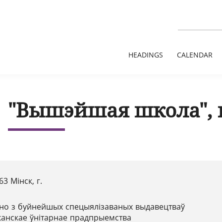
HEADINGS
CALENDAR
"Вышэйшая школа", 
63 Мінск, г.
но з буйнейшых спецыялізаваных выдавецтваў
іканскае ўнітарнае прадпрыемства