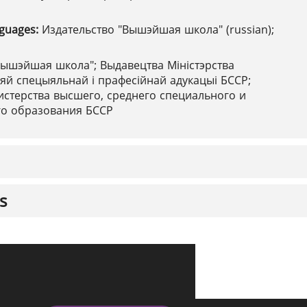
nguages:
Издательство "Вышэйшая школа" (russian);
Вышэйшая школа"; Выдавецтва Міністэрства
й спецыяльнай і прафесійнай адукацыі БССР;
стерства высшего, среднего специального и
о образования БССР
s