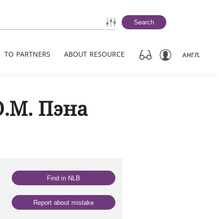
Search
TO PARTNERS
ABOUT RESOURCE
АНГЛ.
.М. Пэна
Find in NLB
Report about mistake