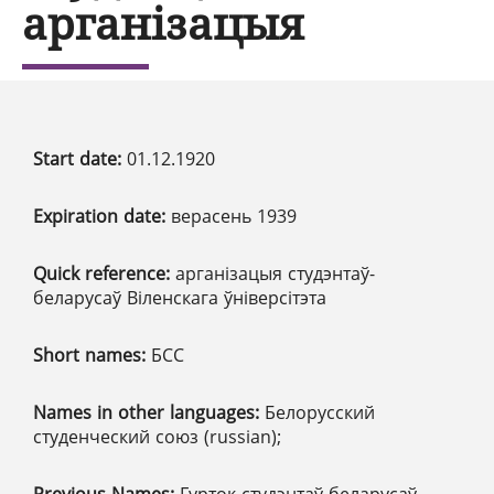
арганізацыя
Start date:
01.12.1920
Expiration date:
верасень 1939
Quick reference:
арганізацыя студэнтаў-
беларусаў Віленскага ўніверсітэта
Short names:
БСС
Names in other languages:
Белорусский
студенческий союз (russian);
Previous Names:
Гурток студэнтаў беларусаў