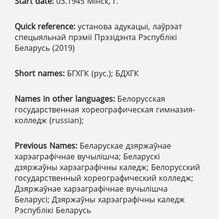
Start date:
03.1945 Мінск, г.
Quick reference:
установа адукацыі, лаўрэат
спецыяльнай прэміі Прэзідэнта Рэспублікі
Беларусь (2019)
Short names:
БГХГК (рус.); БДХГК
Names in other languages:
Белорусская
государственная хореографическая гимназия-
колледж (russian);
Previous Names:
Беларускае дзяржаўнае
харэаграфічнае вучылішча; Беларускі
дзяржаўны харэаграфічны каледж; Белорусский
государственный хореографический колледж;
Дзяржаўнае харэаграфічнае вучылішча
Беларусі; Дзяржаўны харэаграфічны каледж
Рэспублікі Беларусь