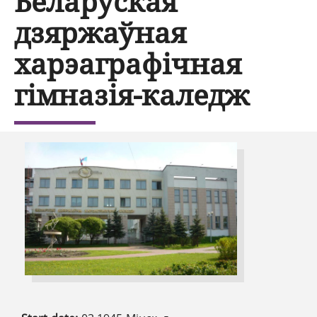
Беларуская
дзяржаўная
харэаграфічная
гімназія-каледж