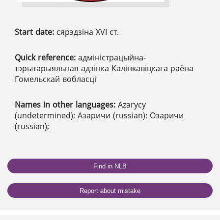
Start date:
сярэдзіна XVІ ст.
Quick reference:
адміністрацыйна-
тэрытарыяльная адзінка Калінкавіцкага раёна
Гомельскай вобласці
Names in other languages:
Azarycy
(undetermined); Азаричи (russian); Озаричи
(russian);
Find in NLB
Report about mistake