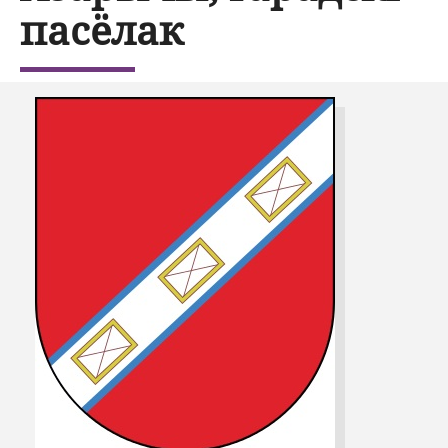
пасёлак