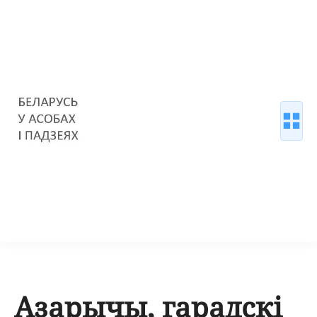
Азарычы, гарадскі