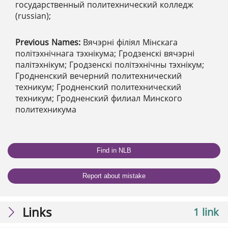
государственный политехнический колледж
(russian);
Previous Names:
Вячэрні філіял Мінскага
політэхнічнага тэхнікума; Гродзенскі вячэрні
палітэхнікум; Гродзенскі політэхнічны тэхнікум;
Гродненский вечерний политехнический
техникум; Гродненский политехнический
техникум; Гродненский филиал Минского
политехникума
Find in NLB
Report about mistake
Links
1 link