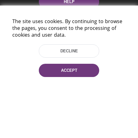
HELP
The site uses cookies. By continuing to browse
the pages, you consent to the processing of
cookies and user data.
DECLINE
220114, Niezaležnasci Ave. 116, Minsk,
Belarus
ACCEPT
Tel.: (+375 17) 368 37 37
Fax: (+375 17) 368 97 06
E-mail: inbox@nlb.by
All rights reserved «National Library
of Belarus» 2006 — 2026
Site development:
mrsoft.by
Technical Support:
pras.by