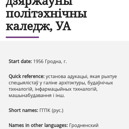
дзяржаўны
політэхнічны
каледж, УА
Start date:
1956 Гродна, г.
Quick reference:
установа адукацыі, якая рыхтуе
спецыялістаў у галіне архітэктуры, будаўнічых
тэхналогій, інфармацыйных тэхналогій,
машынабудавання і інш.
Short names:
ГГПК (рус.)
Names in other languages:
Гродненский