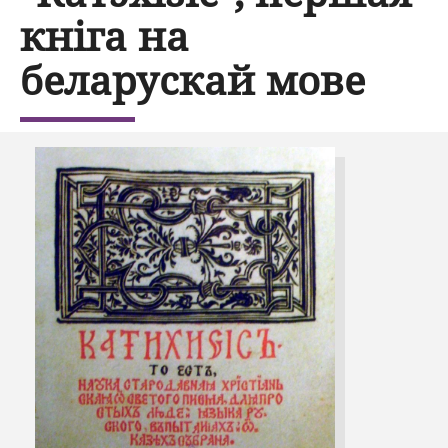
кніга на
беларускай мове