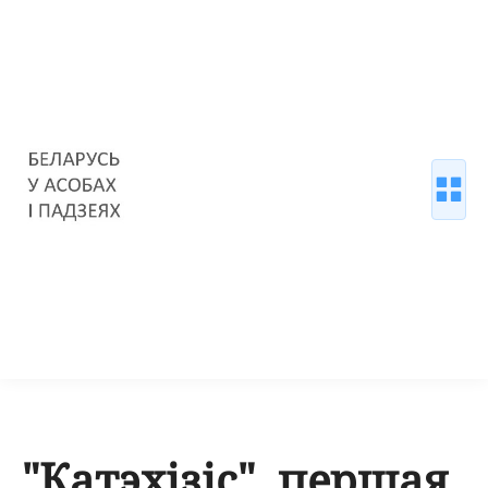
"Катэхізіс", першая