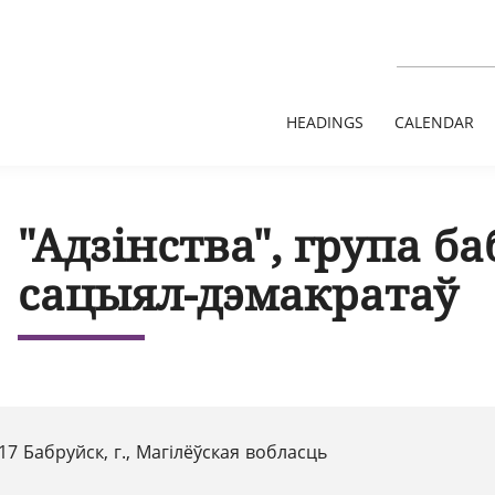
HEADINGS
CALENDAR
"Адзінства", група б
сацыял-дэмакратаў
17 Бабруйск, г., Магілёўская вобласць