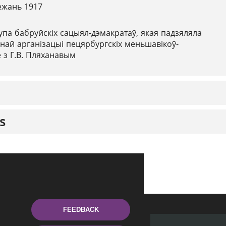
ежань 1917
упа бабруйскіх сацыял-дэмакратаў, якая падзяляла
ай арганізацыі пецярбургскіх меньшавікоў-
 з Г.В. Пляханавым
s
FEEDBACK