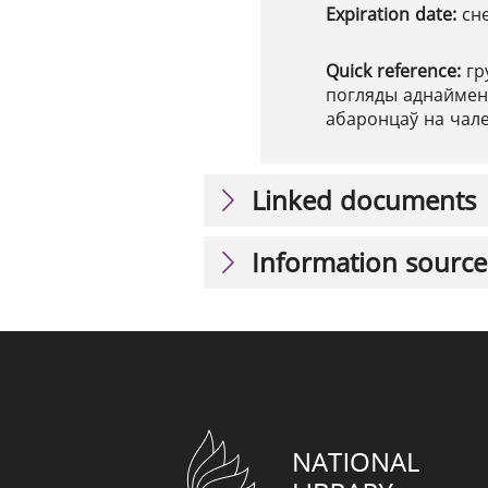
Expiration date:
сн
Quick reference:
гр
погляды аднайменн
абаронцаў на чале
Linked documents
Information source