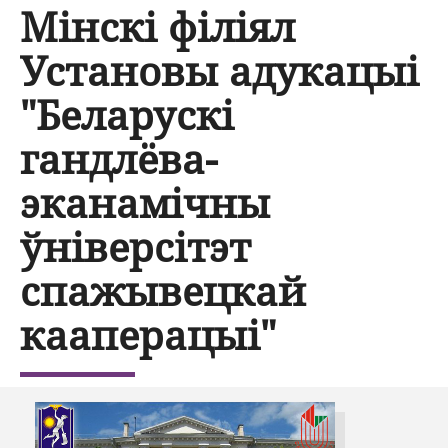
Мінскі філіял
Установы адукацыі
"Беларускі
гандлёва-
эканамічны
ўніверсітэт
спажывецкай
кааперацыі"