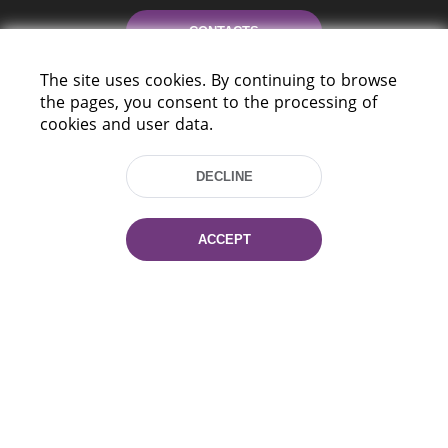
CONTACTS
The site uses cookies. By continuing to browse
HELP
the pages, you consent to the processing of
cookies and user data.
DECLINE
ACCEPT
220114, Niezaležnasci Ave. 116, Minsk,
Belarus
Tel.: (+375 17) 368 37 37
Fax: (+375 17) 368 97 06
E-mail: inbox@nlb.by