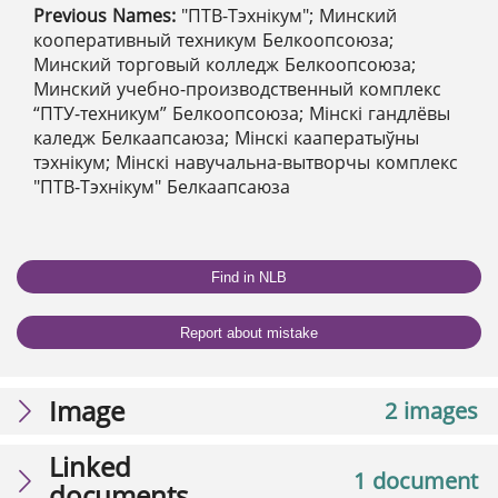
Previous Names:
"ПТВ-Тэхнікум"; Минский
кооперативный техникум Белкоопсоюза;
Минский торговый колледж Белкоопсоюза;
Минский учебно-производственный комплекс
“ПТУ-техникум” Белкоопсоюза; Мінскі гандлёвы
каледж Белкаапсаюза; Мінскі кааператыўны
тэхнікум; Мінскі навучальна-вытворчы комплекс
"ПТВ-Тэхнікум" Белкаапсаюза
Find in NLB
Report about mistake
Image
2 images
Linked
1 document
documents