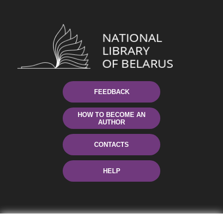
FEEDBACK
HOW TO BECOME AN
AUTHOR
CONTACTS
HELP