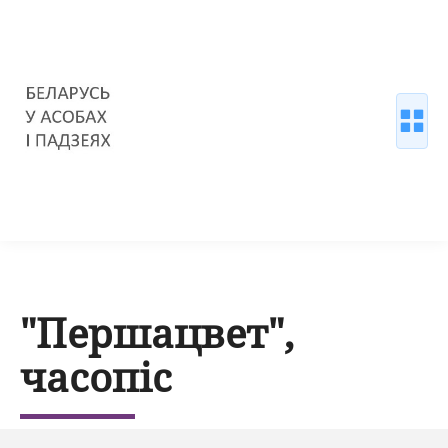
"Першацвет",
часопіс