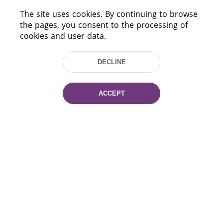
The site uses cookies. By continuing to browse
HELP
the pages, you consent to the processing of
cookies and user data.
DECLINE
ACCEPT
220114, Niezaležnasci Ave. 116, Minsk,
Belarus
Tel.: (+375 17) 368 37 37
Fax: (+375 17) 368 97 06
E-mail: inbox@nlb.by
All rights reserved «National Library
of Belarus» 2006 — 2026
Site development:
mrsoft.by