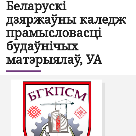
Беларускі
дзяржаўны каледж
прамысловасці
будаўнічых
матэрыялаў, УА