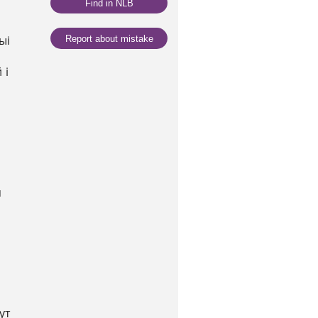
Find in NLB
ыі
Report about mistake
 і
я
ут