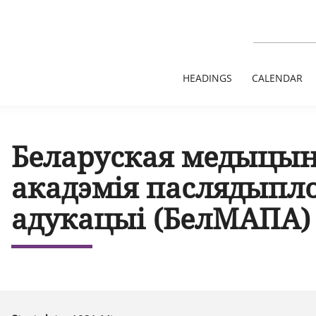
HEADINGS
CALENDAR
Беларуская медыцын
акадэмія паслядыпл
адукацыі (БелМАПА)