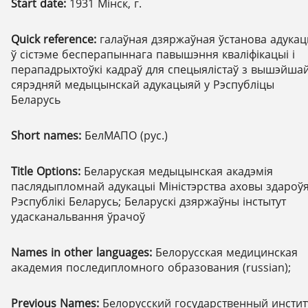
Start date:
1931 Мінск, г.
Quick reference:
галаўная дзяржаўная ўстанова адукац
ў сістэме бесперапыннага павышэння кваліфікацыі і
перападрыхтоўкі кадраў для спецыялістаў з вышэйшай
сярэдняй медыцынскай адукацыяй у Рэспубліцы
Беларусь
Short names:
БелМАПО (рус.)
Title Options:
Беларуская медыцынская акадэмія
паслядыпломнай адукацыі Міністэрства аховы здароў
Рэспублікі Беларусь; Беларускі дзяржаўны інстытут
удасканальвання ўрачоў
Names in other languages:
Белорусская медицинская
академия последипломного образования (russian);
Previous Names:
Белорусский государственный инстит