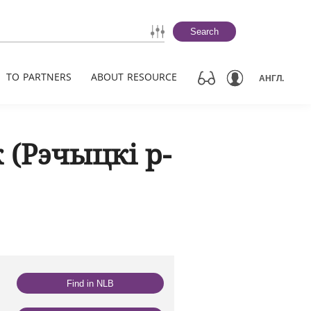
Search
TO PARTNERS
ABOUT RESOURCE
АНГЛ.
 (Рэчыцкі р-
Find in NLB