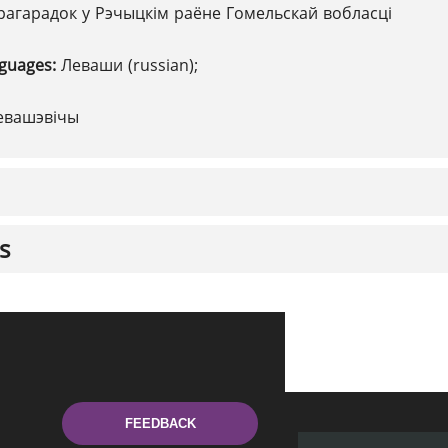
рагарадок у Рэчыцкім раёне Гомельскай вобласці
nguages:
Леваши (russian);
евашэвічы
s
FEEDBACK