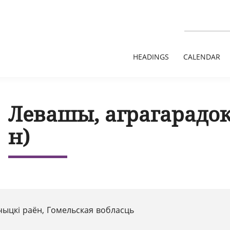
HEADINGS
CALENDAR
Левашы, аграгарадок
н)
чыцкі раён, Гомельская вобласць