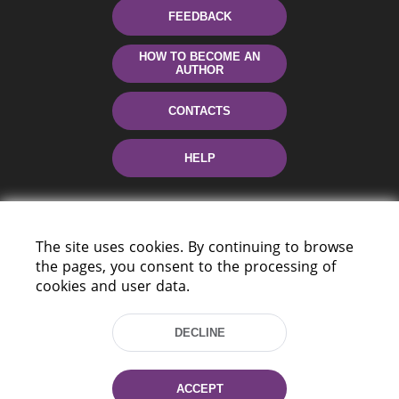
FEEDBACK
HOW TO BECOME AN
AUTHOR
CONTACTS
HELP
The site uses cookies. By continuing to browse
the pages, you consent to the processing of
cookies and user data.
220114, Niezaležnasci Ave. 116, Minsk,
DECLINE
Belarus
Tel.: (+375 17) 368 37 37
Fax: (+375 17) 368 97 06
ACCEPT