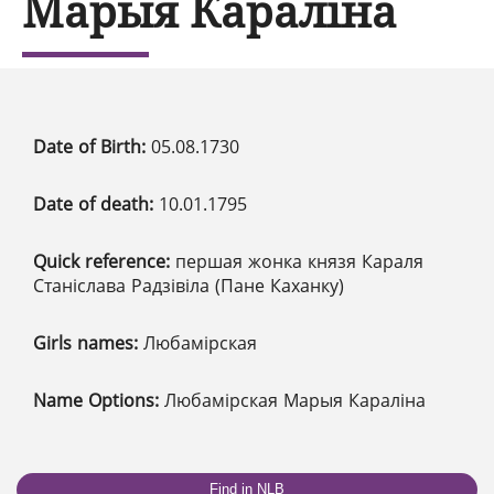
Марыя Караліна
Date of Birth:
05.08.1730
Date of death:
10.01.1795
Quick reference:
першая жонка князя Караля
Станіслава Радзівіла (Пане Каханку)
Girls names:
Любамірская
Name Options:
Любамірская Марыя Караліна
Find in NLB