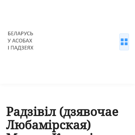
Радзівіл (дзявочае
Любамірская)