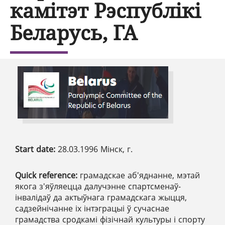
камітэт Рэспублікі
Беларусь, ГА
Start date:
28.03.1996 Мінск, г.
Quick reference:
грамадскае аб'яднанне, мэтай
якога з'яўляецца далучэнне спартсменаў-
інвалідаў да актыўнага грамадскага жыцця,
садзейнічанне іх інтэграцыі ў сучаснае
грамадства сродкамі фізічнай культуры і спорту