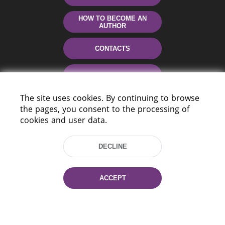
HOW TO BECOME AN
AUTHOR
CONTACTS
HELP
The site uses cookies. By continuing to browse
the pages, you consent to the processing of
cookies and user data.
DECLINE
220114, Niezaležnasci Ave. 116, Minsk,
ACCEPT
Belarus
Tel.: (+375 17) 368 37 37
Fax: (+375 17) 368 97 06
E-mail: inbox@nlb.by