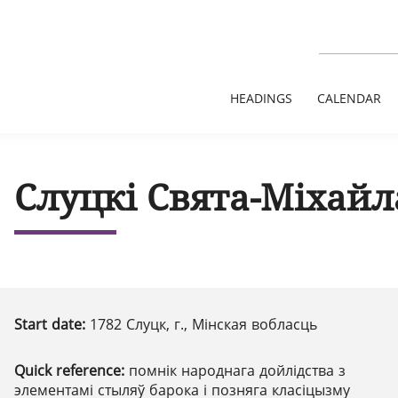
HEADINGS
CALENDAR
Слуцкі Свята-Міхайл
Start date:
1782 Слуцк, г., Мінская вобласць
Quick reference:
помнік народнага дойлідства з
элементамі стыляў барока і позняга класіцызму