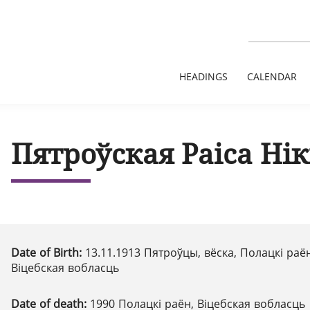
HEADINGS
CALENDAR
Пятроўская Раіса Ні
Date of Birth:
13.11.1913 Пятроўцы, вёска, Полацкі раён
Віцебская вобласць
Date of death:
1990 Полацкі раён, Віцебская вобласць