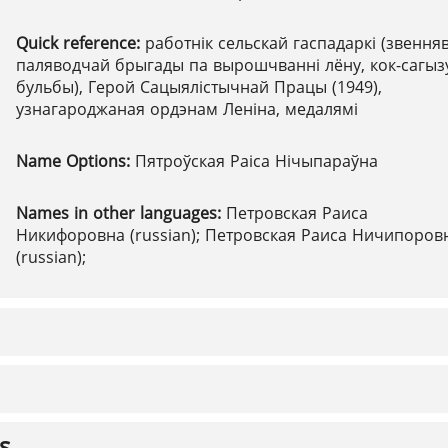
Quick reference:
работнік сельскай гаспадаркі (звення
паляводчай брыгады па вырошчванні лёну, кок-сагыз
бульбы), Герой Сацыялістычнай Працы (1949),
узнагароджаная ордэнам Леніна, медалямі
Name Options:
Пятроўская Раіса Нічыпараўна
Names in other languages:
Петровская Раиса
Никифоровна (russian); Петровская Раиса Ничипоров
(russian);
s