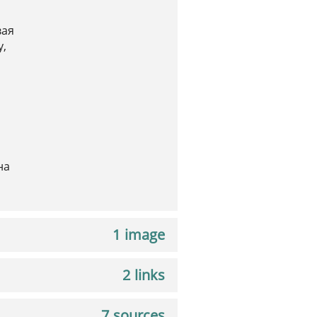
вая
у,
на
1 image
2 links
7 sources