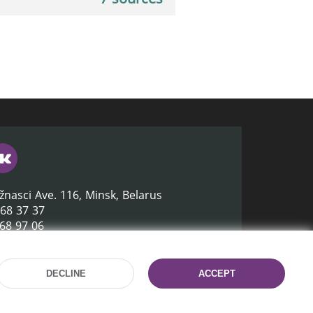
žnasci Ave. 116, Minsk, Belarus
368 37 37
368 97 06
lb.by
DECLINE
ACCEPT
Site development:
mrsoft.by
Technical Support:
pras.by