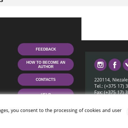
FEEDBACK
HOW TO BECOME AN
AUTHOR
220114, Niezale
CONTACTS
Tel.: (+375 17) 
Fax: (+375 17) 
HELP
E-mail: inbox@n
ages, you consent to the processing of cookies and user
rus» 2006 — 2026