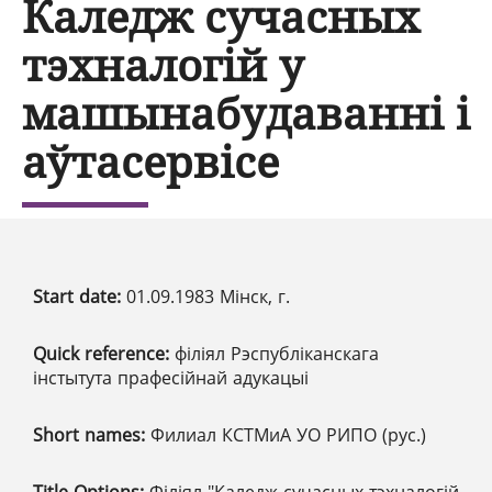
Каледж сучасных
тэхналогій у
машынабудаванні і
аўтасервісе
Start date:
01.09.1983 Мінск, г.
Quick reference:
філіял Рэспубліканскага
інстытута прафесійнай адукацыі
Short names:
Филиал КСТМиА УО РИПО (рус.)