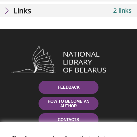
Links
2 links
FEEDBACK
HOW TO BECOME AN
AUTHOR
CONTACTS
HELP