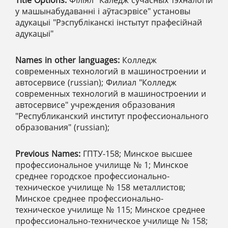
Title Options:
Філіял "Каледж сучасных тэхналогій
у машынабудаванні і аўтасэрвісе" установы
адукацыі "Рэспубліканскі інстытут прафесійнай
адукацыі"
Names in other languages:
Колледж
современных технологий в машиностроении и
автосервисе (russian); Филиал "Колледж
современных технологий в машиностроении и
автосервисе" учреждения образования
"Республиканский институт профессионального
образования" (russian);
Previous Names:
ГПТУ-158; Минское высшее
профессиональное училище № 1; Минское
среднее городское профессионально-
техническое училище № 158 металлистов;
Минское среднее профессионально-
техническое училище № 115; Минское среднее
профессионально-техническое училище № 158;