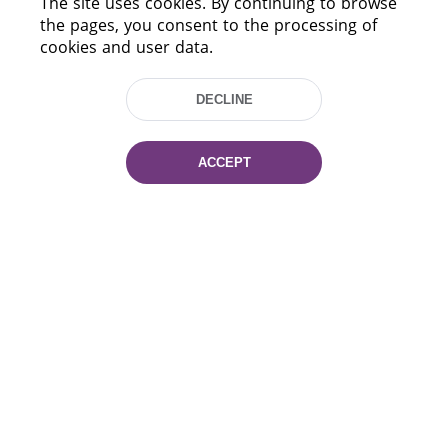
The site uses cookies. By continuing to browse
the pages, you consent to the processing of
cookies and user data.
DECLINE
ACCEPT
220114, Niezaležnasci Ave. 116, Minsk,
Belarus
Tel.: (+375 17) 368 37 37
Fax: (+375 17) 368 97 06
E-mail: inbox@nlb.by
All rights reserved «National Library
of Belarus» 2006 — 2026
Site development:
mrsoft.by
Technical Support:
pras.by