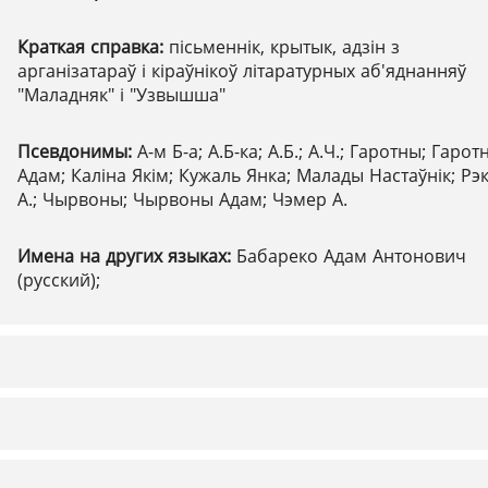
Краткая справка:
пісьменнік, крытык, адзін з
арганізатараў і кіраўнікоў літаратурных аб'яднанняў
"Маладняк" і "Узвышша"
Псевдонимы:
А-м Б-а; А.Б-ка; А.Б.; А.Ч.; Гаротны; Гарот
Адам; Каліна Якім; Кужаль Янка; Малады Настаўнік; Рэ
А.; Чырвоны; Чырвоны Адам; Чэмер А.
Имена на других языках:
Бабареко Адам Антонович
(русский);