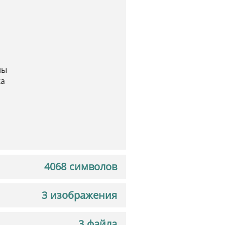
ны
ка
4068 символов
3 изображения
3 файла