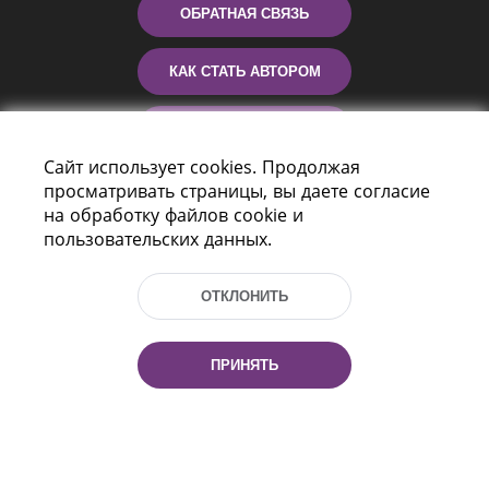
ОБРАТНАЯ СВЯЗЬ
КАК СТАТЬ АВТОРОМ
КОНТАКТЫ
Сайт использует cookies. Продолжая
просматривать страницы, вы даете согласие
ПОМОЩЬ
на обработку файлов cookie и
пользовательских данных.
ОТКЛОНИТЬ
ПРИНЯТЬ
Пр-т Независимости 116
г. Минск, Республика Беларусь, 220114
Тел.: (+375 17) 368 37 37, Факс: (+375 17)
368 97 06