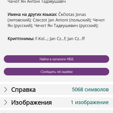
Чачот Ян Антоні Тадэвушавіч
Имена на других языках:
Čečiotas Jonas
(литовский); Czeczot Jan Antoni (польский); Чечот
Ян (русский); Чечот Ян Тадеушевич (русский);
Криптонимы:
F.Kol...; Jan Cz...f; Jan Cz...ff
Найти в каталоге НББ
Сообщить об ошибке
Справка
5068 символов
Изображения
1 изображение