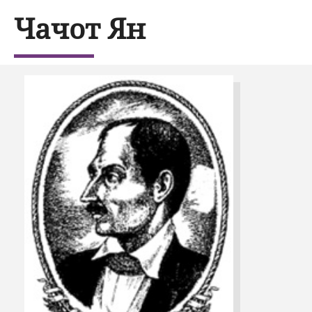
Чачот Ян