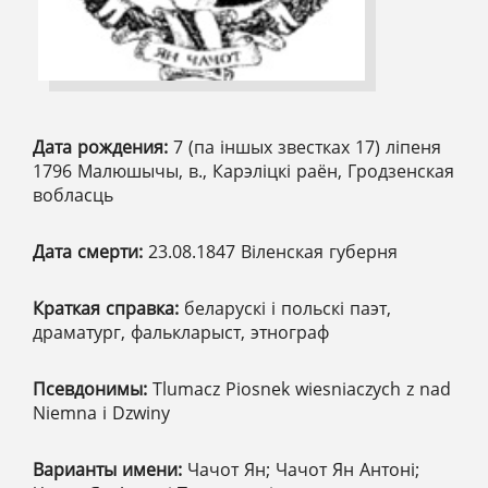
Дата рождения:
7 (па іншых звестках 17) ліпеня
1796 Малюшычы, в., Карэліцкі раён, Гродзенская
вобласць
Дата смерти:
23.08.1847 Віленская губерня
Краткая справка:
беларускі і польскі паэт,
драматург, фалькларыст, этнограф
Псевдонимы:
Tlumacz Pіosnek wіesnіaczych z nad
Nіemna і Dzwіny
Варианты имени:
Чачот Ян; Чачот Ян Антоні;