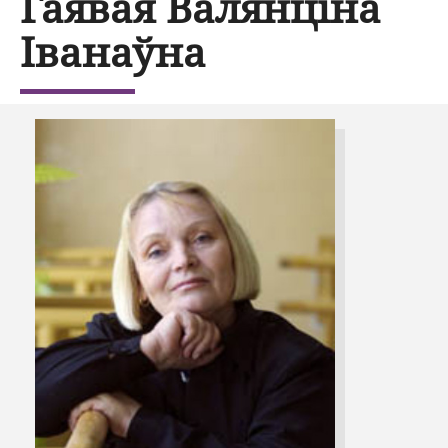
Гаявая Валянціна
Іванаўна