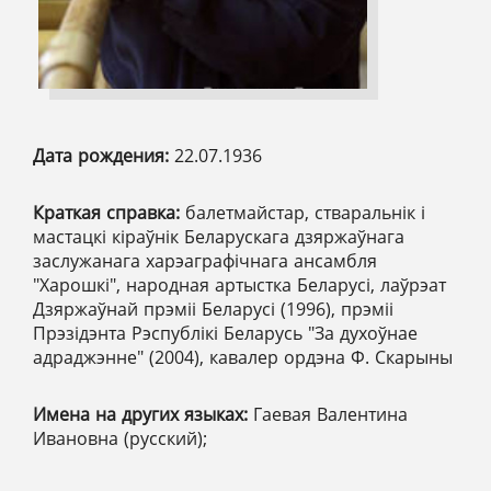
Дата рождения:
22.07.1936
Краткая справка:
балетмайстар, стваральнік і
мастацкі кіраўнік Беларускага дзяржаўнага
заслужанага харэаграфічнага ансамбля
"Харошкі", народная артыстка Беларусі, лаўрэат
Дзяржаўнай прэміі Беларусі (1996), прэміі
Прэзідэнта Рэспублікі Беларусь "За духоўнае
адраджэнне" (2004), кавалер ордэна Ф. Скарыны
Имена на других языках:
Гаевая Валентина
Ивановна (русский);