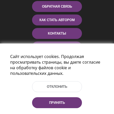
ОБРАТНАЯ СВЯЗЬ
КАК СТАТЬ АВТОРОМ
КОНТАКТЫ
ПОМОЩЬ
Сайт использует cookies. Продолжая
просматривать страницы, вы даете согласие
на обработку файлов cookie и
пользовательских данных.
ОТКЛОНИТЬ
Пр-т Независимости 116
г. Минск, Республика Беларусь, 220114
ПРИНЯТЬ
Тел.: (+375 17) 368 37 37, Факс: (+375 17)
368 97 06