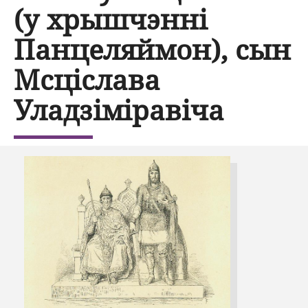
(у хрышчэнні
Панцеляймон), сын
Мсціслава
Уладзіміравіча