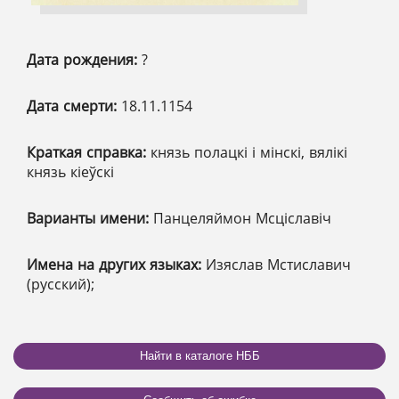
Дата рождения:
?
Дата смерти:
18.11.1154
Краткая справка:
князь полацкі і мінскі, вялікі
князь кіеўскі
Варианты имени:
Панцеляймон Мсціславіч
Имена на других языках:
Изяслав Мстиславич
(русский);
Найти в каталоге НББ