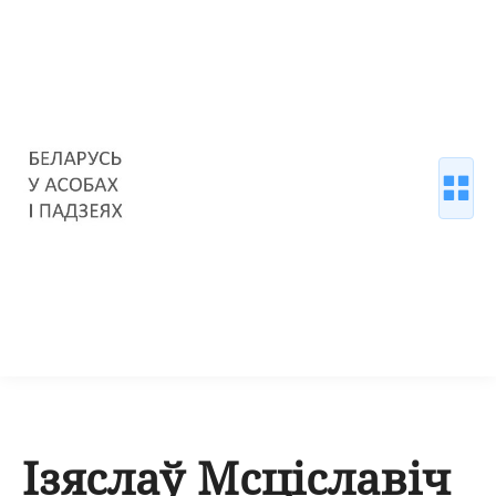
Ізяслаў Мсціславіч