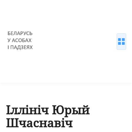
Іллініч Юрый
Шчаснавіч