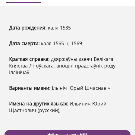
Дата рождения:
каля 1535
Дата смерти:
каля 1565 ці 1569
Краткая справка:
дзяржаўны дзеяч Вялікага
Княства Літоўскага, апошні прадстаўнік роду
Іллінічаў
Варианты имени:
Ільініч Юрый Шчаснавіч
Имена на других языках:
Ильинич Юрий
Щастнович (русский);
Найти в каталоге НББ