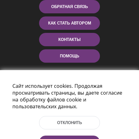
ОБРАТНАЯ СВЯЗЬ
КАК СТАТЬ АВТОРОМ
КОНТАКТЫ
ПОМОЩЬ
Сайт использует cookies. Продолжая
просматривать страницы, вы даете согласие
на обработку файлов cookie и
пользовательских данных.
Пр-т Независимости 116
г. Минск, Республика Беларусь, 220114
ОТКЛОНИТЬ
Тел.: (+375 17) 368 37 37, Факс: (+375 17)
368 97 06