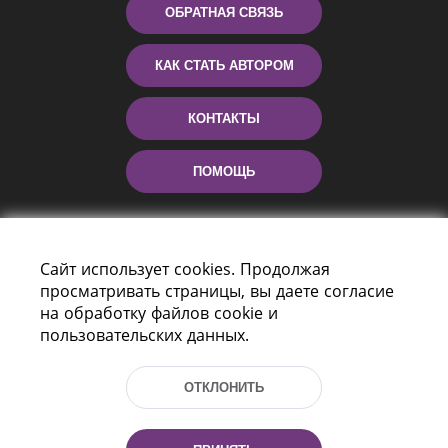
ОБРАТНАЯ СВЯЗЬ
КАК СТАТЬ АВТОРОМ
КОНТАКТЫ
ПОМОЩЬ
Сайт использует cookies. Продолжая
просматривать страницы, вы даете согласие
на обработку файлов cookie и
пользовательских данных.
Пр-т Независимости 116
г. Минск, Республика Беларусь, 220114
ОТКЛОНИТЬ
Тел.: (+375 17) 368 37 37, Факс: (+375 17)
368 97 06