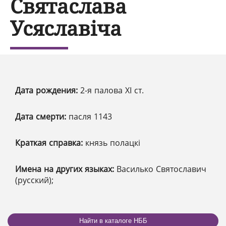
Святаслава
Усяславіча
Дата рождения:
2-я палова XІ ст.
Дата смерти:
пасля 1143
Краткая справка:
князь полацкі
Имена на других языках:
Василько Святославич
(русский);
Найти в каталоге НББ