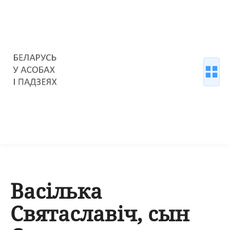
Васілька
Святаславіч, сын