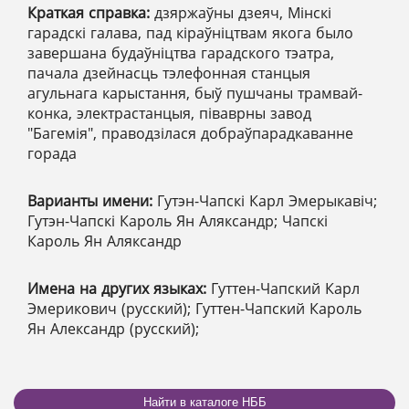
Краткая справка:
дзяржаўны дзеяч, Мінскі
гарадскі галава, пад кіраўніцтвам якога было
завершана будаўніцтва гарадского тэатра,
пачала дзейнасць тэлефонная станцыя
агульнага карыстання, быў пушчаны трамвай-
конка, электрастанцыя, піваврны завод
"Багемія", праводзілася добраўпарадкаванне
горада
Варианты имени:
Гутэн-Чапскі Карл Эмерыкавіч;
Гутэн-Чапскі Кароль Ян Аляксандр; Чапскі
Кароль Ян Аляксандр
Имена на других языках:
Гуттен-Чапский Карл
Эмерикович (русский); Гуттен-Чапский Кароль
Ян Александр (русский);
Найти в каталоге НББ