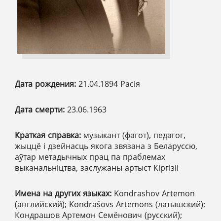
Дата рождения:
21.04.1894 Расія
Дата смерти:
23.06.1963
Краткая справка:
музыкант (фагот), педагог,
жыццё і дзейнасць якога звязана з Беларуссю,
аўтар метадычных прац па праблемах
выканальніцтва, заслужаны артыст Кіргізіі
Имена на других языках:
Kondrashov Artemon
(английский); Kondrašovs Artemons (латышский);
Кондрашов Артемон Семёнович (русский);