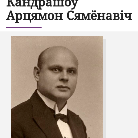
Кандрашоў
Арцямон Сямёнавіч