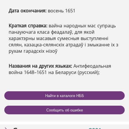
Дата окончания:
восень 1651
Краткая справка:
вайна народных мас супраць
панауючага класа феадалаў, для якой
характэрны масавыя сумесныя выступленні
сялян, казацка-сялянскіх атрадаў і змыканне іх з
рухам гарадскіх нізоў
Названия на других языках:
Антифеодальная
война 1648–1651 на Беларуси (русский);
Найти в каталоге НББ
Сообщить об ошибке