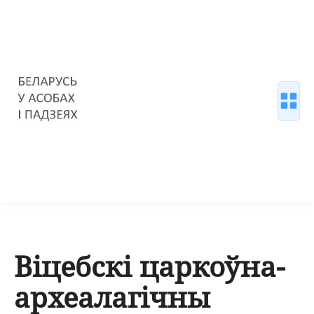
Віцебскі царкоўна-
археалагічны