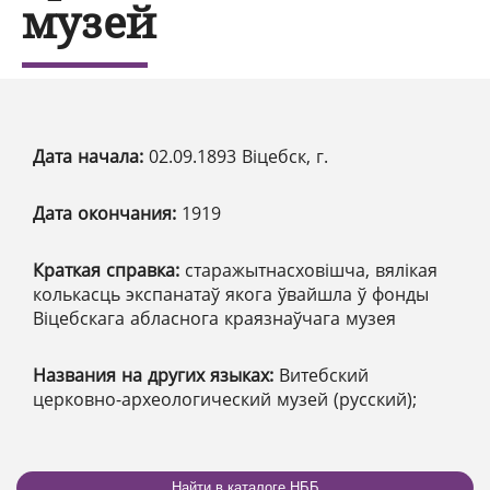
музей
Дата начала:
02.09.1893 Віцебск, г.
Дата окончания:
1919
Краткая справка:
старажытнасховішча, вялікая
колькасць экспанатаў якога ўвайшла ў фонды
Віцебскага абласнога краязнаўчага музея
Названия на других языках:
Витебский
церковно-археологический музей (русский);
Найти в каталоге НББ