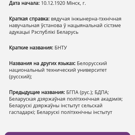
Дата начала:
10.12.1920 Мінск, г.
Краткая справка:
вядучая інжынерна-тэхнічная
навучальная ўстанова ў нацыянальнай сістэме
адукацыі Рэспублікі Беларусь
Краткие названия:
БНТУ
Названия на других языках:
Белорусский
национальный технический университет
(русский);
Предыдущие названия:
БГПА (рус.); БДПА;
Беларуская дзяржаўная політэхнічная акадэмія;
Беларускі дзяржаўны інстытут сельскай
гаспадаркі; Беларускі політэхнічны інстытут