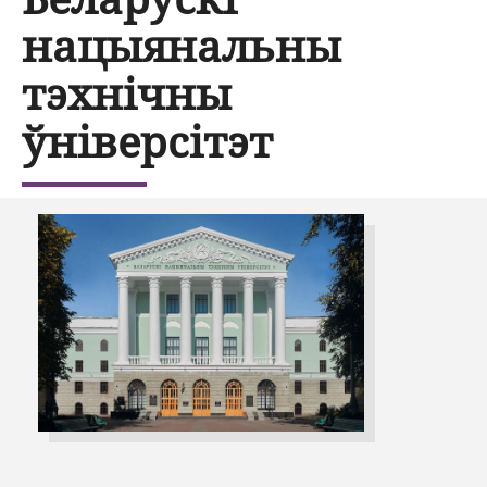
нацыянальны
тэхнічны
ўніверсітэт