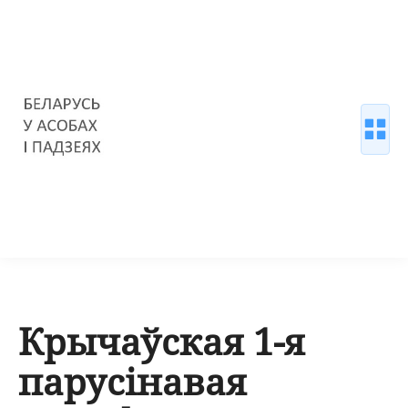
Крычаўская 1-я
парусінавая