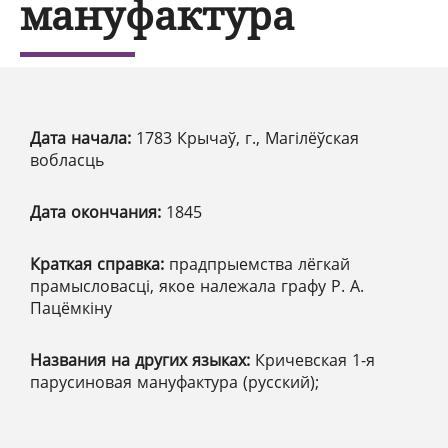
мануфактура
Дата начала:
1783 Крычаў, г., Магілёўская
вобласць
Дата окончания:
1845
Краткая справка:
прадпрыемства лёгкай
прамысловасці, якое належала графу Р. А.
Пацёмкіну
Названия на других языках:
Кричевская 1-я
парусиновая мануфактура (русский);