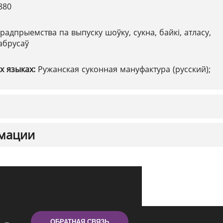
880
радпрыемства па выпуску шоўку, сукна, байкі, атласу,
 абрусаў
х языках:
Ружанская суконная мануфактура (русский);
мации
ОБРАТНАЯ СВЯЗЬ