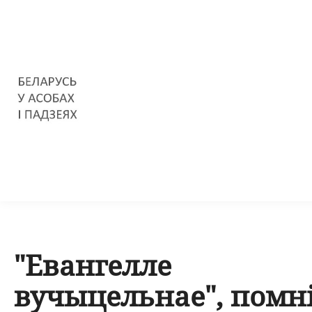
"Евангелле
вучыцельнае", помн