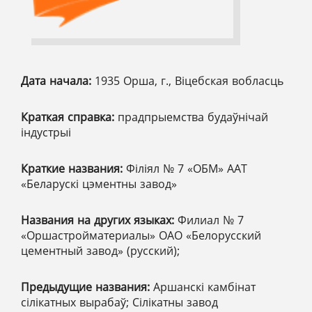
Дата начала:
1935 Орша, г., Віцебская вобласць
Краткая справка:
прадпрыемства будаўнічай
індустрыі
Краткие названия:
Філіял № 7 «ОБМ» ААТ
«Беларускі цэментны завод»
Названия на других языках:
Филиал № 7
«Оршастройматериалы» ОАО «Белорусский
цементный завод» (русский);
Предыдущие названия:
Аршанскі камбінат
сілікатных вырабаў; Сілікатны завод