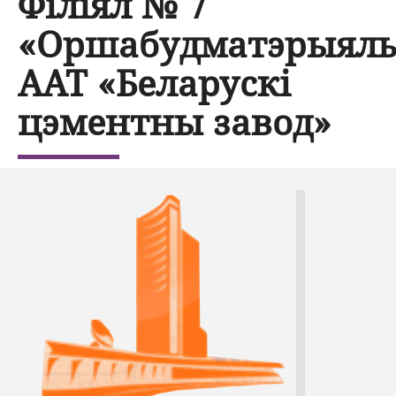
Філіял № 7
«Оршабудматэрыял
ААТ «Беларускі
цэментны завод»