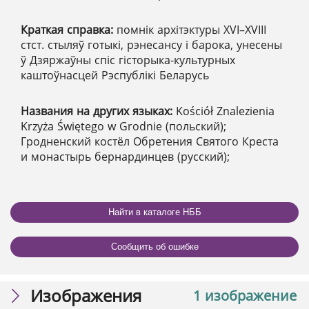
Краткая справка:
помнік архітэктуры XVI–XVIII
стст. стыляў готыкі, рэнесансу і барока, унесены
ў Дзяржаўны спіс гісторыка-культурных
каштоўнасцей Рэспублікі Беларусь
Названия на других языках:
Kościół Znalezienia
Krzyża Świętego w Grodnie (польский);
Гродненский костёл Обретения Святого Креста
и монастырь бернардинцев (русский);
Найти в каталоге НББ
Сообщить об ошибке
Изображения
1 изображение