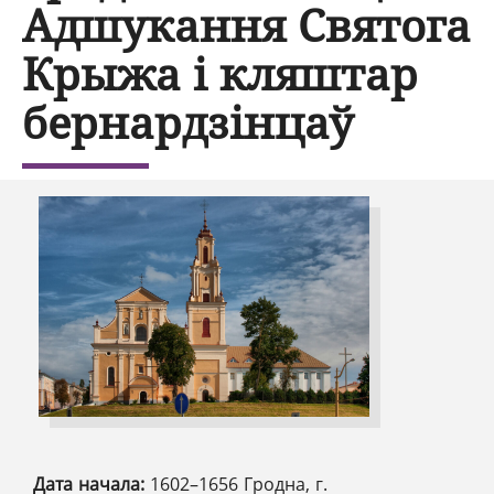
Адшукання Святога
Крыжа і кляштар
бернардзінцаў
Дата начала:
1602–1656 Гродна, г.