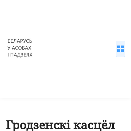
Гродзенскі касцёл