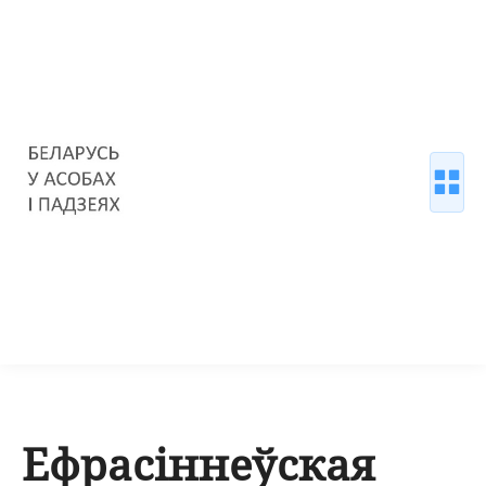
Ефрасіннеўская