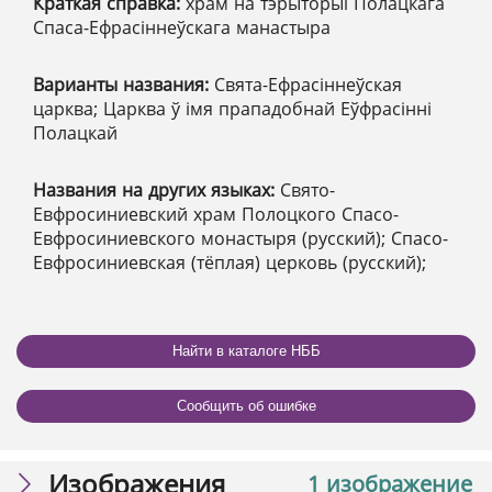
Краткая справка:
храм на тэрыторыі Полацкага
Спаса-Ефрасіннеўскага манастыра
Варианты названия:
Свята-Ефрасіннеўская
царква; Царква ў імя прападобнай Еўфрасінні
Полацкай
Названия на других языках:
Свято-
Евфросиниевский храм Полоцкого Спасо-
Евфросиниевского монастыря (русский); Спасо-
Евфросиниевская (тёплая) церковь (русский);
Найти в каталоге НББ
Сообщить об ошибке
Изображения
1 изображение