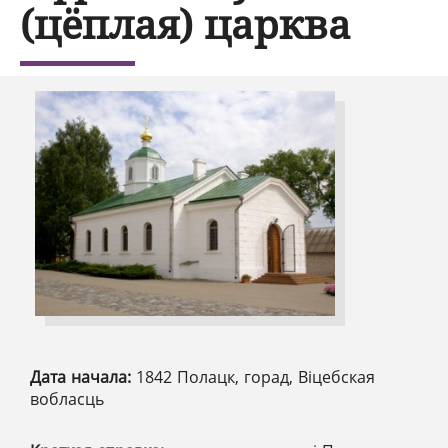
(цёплая) царква
Дата начала:
1842 Полацк, горад, Віцебская
вобласць