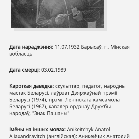
Дата нараджэння:
11.07.1932 Барысаў, г., Мінская
вобласць
Дата смерці:
03.02.1989
Кароткая даведка:
скульптар, педагог, народны
мастак Беларусі, лаўрэат Дзяржаўнай прэміі
Беларусі (1974), прэміі Ленінскага камсамола
Беларусі (1967), кавалер ордэнаў Дружбы
народаў, "Знак Пашаны"
Імёны на іншых мовах:
Anikeitchyk Anatol
Aliaxandravitch (англійская); Аникейчик Анатолий