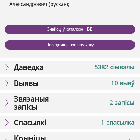
Александрович (руская);
Знайсці ў каталозе НББ
Паведаміць пра памылку
Даведка
5382 сімвалы
Выявы
10 выяў
Звязаныя
2 запісы
запісы
Спасылкі
1 спасылка
Крыніцы