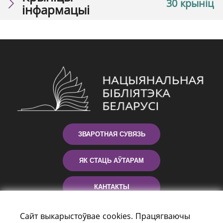
30 крыніц
інфармацыі
ЗВАРОТНАЯ СУВЯЗЬ
ЯК СТАЦЬ АЎТАРАМ
КАНТАКТЫ
ДАПАМОГА
Сайт выкарыстоўвае cookies. Працягваючы