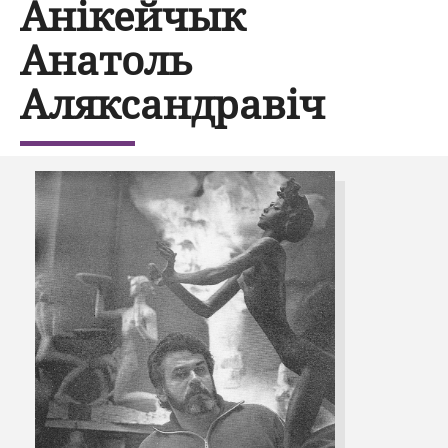
Анікейчык
Анатоль
Аляксандравіч