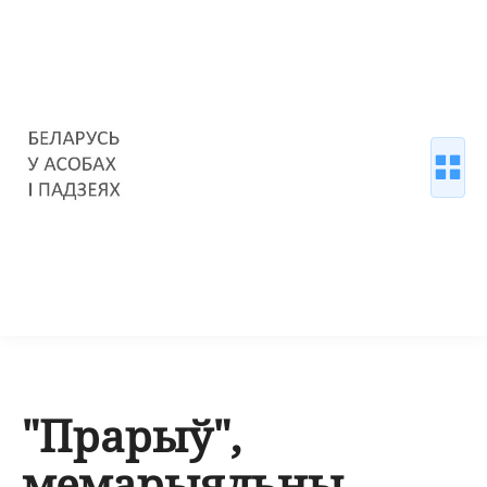
"Прарыў",
мемарыяльны