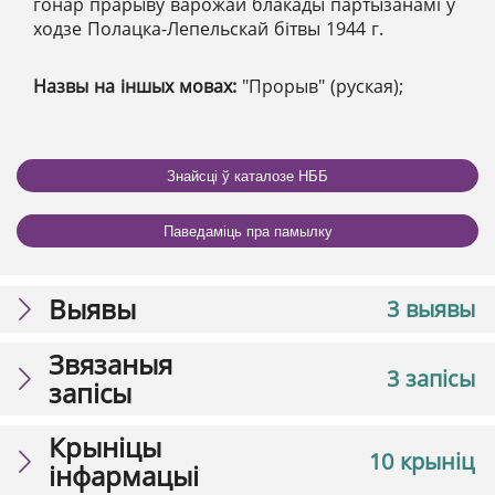
гонар прарыву варожай блакады партызанамі ў
ходзе Полацка-Лепельскай бітвы 1944 г.
Назвы на іншых мовах:
"Прорыв" (руская);
Знайсці ў каталозе НББ
Паведаміць пра памылку
Выявы
3 выявы
Звязаныя
3 запісы
запісы
Крыніцы
10 крыніц
інфармацыі