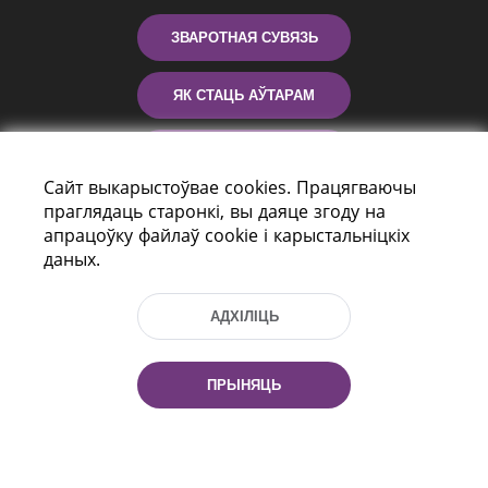
ЗВАРОТНАЯ СУВЯЗЬ
ЯК СТАЦЬ АЎТАРАМ
КАНТАКТЫ
Сайт выкарыстоўвае cookies. Працягваючы
праглядаць старонкі, вы даяце згоду на
ДАПАМОГА
апрацоўку файлаў cookie і карыстальніцкіх
даных.
АДХІЛІЦЬ
ПРЫНЯЦЬ
праспект Незалежнасці 116
г. Мiнск, Рэспубліка Беларусь, 220114
Тэл.: (+375 17) 368 37 37, Факс: (+375 17)