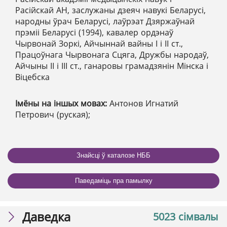
Расійскай АН, заслужаны дзеяч навукі Беларусі,
народны ўрач Беларусі, лаўрэат Дзяржаўнай
прэміі Беларусі (1994), кавалер ордэнаў
Чырвонай Зоркі, Айчыннай вайны І і ІІ ст.,
Працоўнага Чырвонага Сцяга, Дружбы народаў,
Айчыны ІІ і ІІІ ст., ганаровы грамадзянін Мінска і
Віцебска
Імёны на іншых мовах:
Антонов Игнатий
Петрович (руская);
Знайсці ў каталозе НББ
Паведаміць пра памылку
Даведка
5023 сімвалы