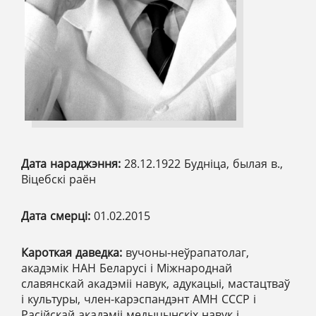
Дата нараджэння:
28.12.1922 Будніца, былая в.,
Віцебскі раён
Дата смерці:
01.02.2015
Кароткая даведка:
вучоны-неўрапатолаг,
акадэмік НАН Беларусі і Міжнароднай
славянскай акадэміі навук, адукацыі, мастацтваў
і культуры, член-карэспандэнт АМН СССР і
Расійскай акадэміі медыцынскіх навук і