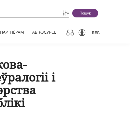
Пошук
ПАРТНЁРАМ
АБ РЭСУРСЕ
БЕЛ.
кова-
ралогіі і
эрства
лікі