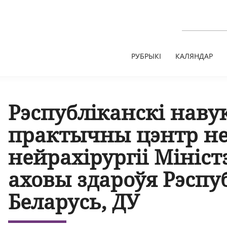
РУБРЫКІ
КАЛЯНДАР
Рэспубліканскі наву
практычны цэнтр неў
нейрахірургіі Мініст
аховы здароўя Рэспуб
Беларусь, ДУ