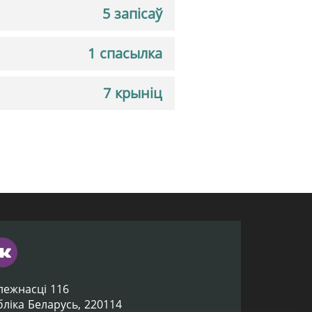
5 запісаў
1 спасылка
7 крыніц
лежнасці 116
убліка Беларусь, 220114