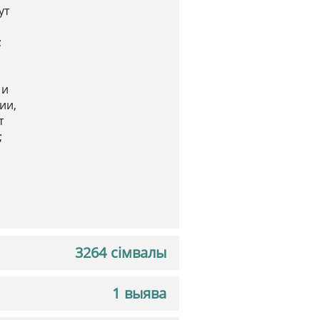
ут
;
 и
ии,
т
;
3264 сімвалы
1 выява