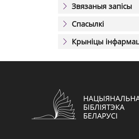
Звязаныя запісы
Спасылкі
Крыніцы інфарма