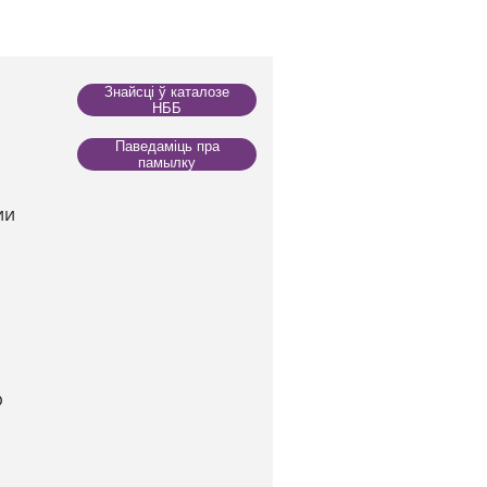
Знайсці ў каталозе
НББ
Паведаміць пра
памылку
ии
р