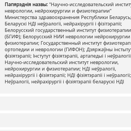
Папярэднія назвы:
"Научно-исследовательский инстит
неврологии, нейрохирургии и физиотерапии"
Министерства здравоохранения Республики Беларусь
Беларускі НДІ неўралогіі, нейрахірургіі і фізітэрапіі;
Белорусский государственный институт физиотерапии
(БГИФ); Белорусский НИИ неврологии нейрохирургии
физиотерапии; Государственный институт физиотерап
ортопедии и неврологии (ГИФОН); Дзяржаўны інстыту
фізіятэрапіі; Інстутут фізіятэрапіі, артапедыі і неўралогіі
Научно-исследовательский институт неврологии,
нейрохирургии и физиотерапии; НДІ неўралогіі,
нейрахірургіі і фізіятэрапіі; НДІ фізіятэрапіі і неўралогіі;
Неўралогіі, нейрахірургіі і фізіятэрапіі беларускі НДІ