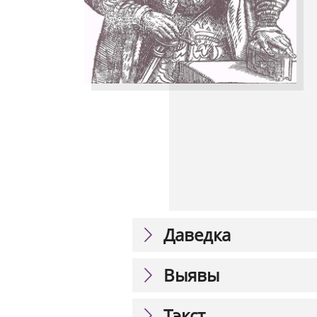
Даведка
Выявы
Тэкст