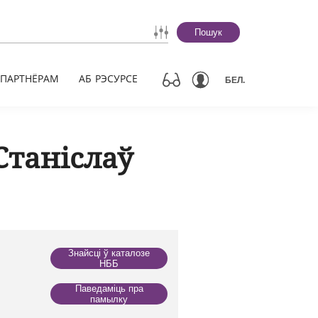
Пошук
ПАРТНЁРАМ
АБ РЭСУРСЕ
БЕЛ.
Станіслаў
Знайсці ў каталозе
НББ
Паведаміць пра
памылку