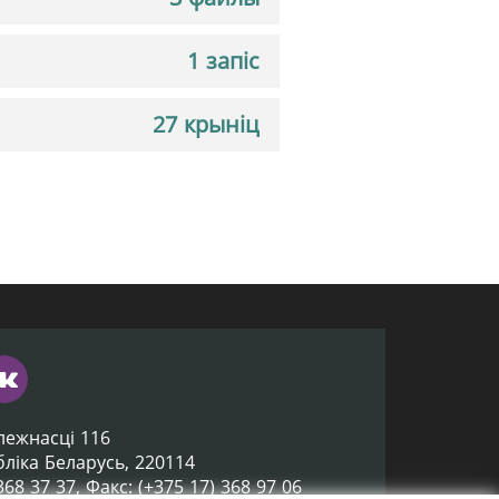
1 запіс
27 крыніц
лежнасці 116
убліка Беларусь, 220114
 368 37 37, Факс: (+375 17) 368 97 06