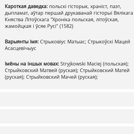
Кароткая даведка:
польскі гісторык, храніст, паэт,
дыпламат, аўтар першай друкаванай гісторыі Вялікага
Княства Літоўскага "Хроніка польская, літоўская,
жамойцкая і ўсяе Русі" (1582)
Варыянты імя:
Стрыковіус Матыас; Стрыкоўскі Мацей
Асасцевічыус
Імёны на іншых мовах:
Stryjkowski Maciej (польская);
Стрыйковский Матвей (руская); Стрыйковский Матей
(руская); Стрыйковский Мачей (руская);