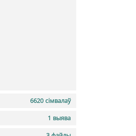
6620 сімвалаў
1 выява
3 файлы