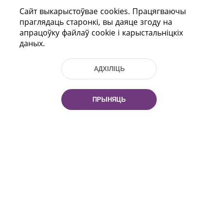
Сайт выкарыстоўвае cookies. Працягваючы
ДАПАМОГА
праглядаць старонкі, вы даяце згоду на
апрацоўку файлаў cookie і карыстальніцкіх
даных.
АДХІЛІЦЬ
ПРЫНЯЦЬ
праспект Незалежнасці 116
г. Мiнск, Рэспубліка Беларусь, 220114
Тэл.: (+375 17) 368 37 37, Факс: (+375 17)
368 97 06
Эл. пошта: inbox@nlb.by
Усе правы абаронены:
«Нацыянальная бібліятэка
Беларусі» 2006 — 2026