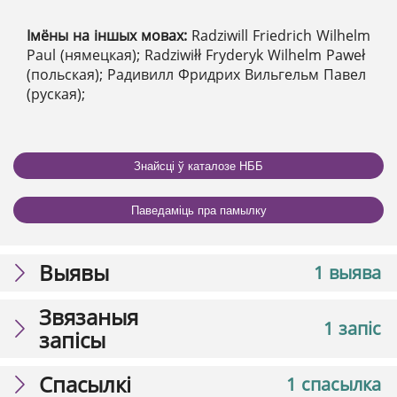
Імёны на іншых мовах:
Radziwill Friedrich Wilhelm
Paul (нямецкая); Radziwiłł Fryderyk Wilhelm Paweł
(польская); Радивилл Фридрих Вильгельм Павел
(руская);
Знайсці ў каталозе НББ
Паведаміць пра памылку
Выявы
1 выява
Звязаныя
1 запіс
запісы
Спасылкі
1 спасылка