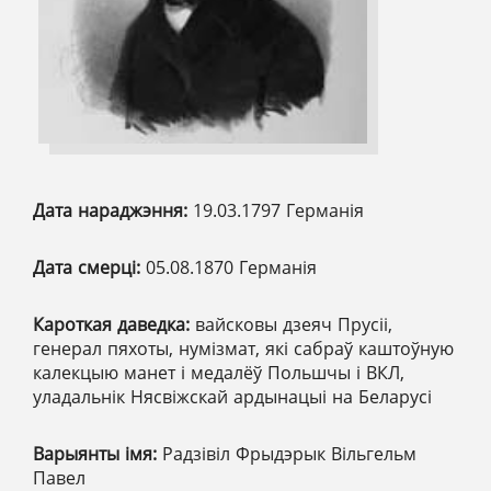
Дата нараджэння:
19.03.1797 Германія
Дата смерці:
05.08.1870 Германія
Кароткая даведка:
вайсковы дзеяч Прусіі,
генерал пяхоты, нумізмат, які сабраў каштоўную
калекцыю манет і медалёў Польшчы і ВКЛ,
уладальнік Нясвіжскай ардынацыі на Беларусі
Варыянты імя:
Радзівіл Фрыдэрык Вільгельм
Павел