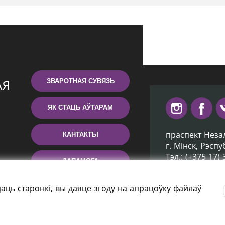
ЗВАРОТНАЯ СУВЯЗЬ
ЯК СТАЦЬ АЎТАРАМ
праспект Неза
КАНТАКТЫ
г. Мiнск, Рэсп
Тэл.: (+375 17)
ДАПАМОГА
Эл. пошта: inb
аць старонкі, вы даяце згоду на апрацоўку файлаў
ятэка Беларусі» 2006 — 2026