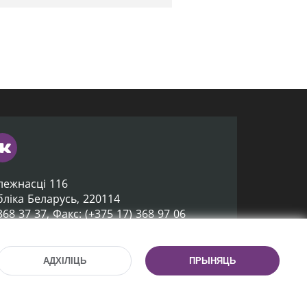
лежнасці 116
убліка Беларусь, 220114
 368 37 37, Факс: (+375 17) 368 97 06
ox@nlb.by
АДХІЛІЦЬ
ПРЫНЯЦЬ
Распрацоўка сайта:
mrsoft.by
Тэхпадтрымка сайта:
pras.by