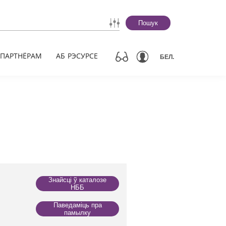
Пошук
ПАРТНЁРАМ
АБ РЭСУРСЕ
БЕЛ.
Знайсці ў каталозе
НББ
Паведаміць пра
памылку