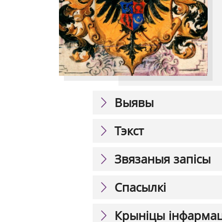
Выявы
Тэкст
Звязаныя запісы
Спасылкі
Крыніцы інфарма