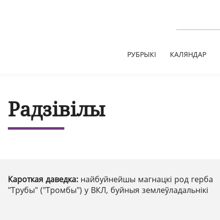
РУБРЫКІ
КАЛЯНДАР
Радзівілы
Кароткая даведка:
найбуйнейшы магнацкі род герба
"Трубы" ("Тромбы") у ВКЛ, буйныя землеўладальнікі