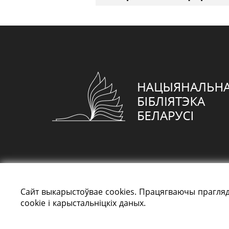
Сайт выкарыстоўвае cookies. Працягваючы прагляд
cookie і карыстальніцкіх даных.
Усе правы абаронены: «Нацыянальная біблі