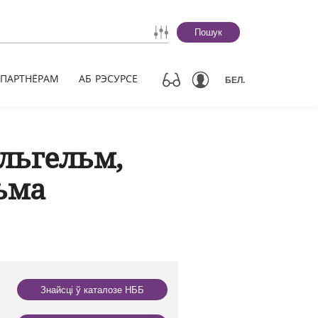
Пошук
ПАРТНЁРАМ
АБ РЭСУРСЕ
БЕЛ.
ільгельм,
ьма
Знайсці ў каталозе НББ