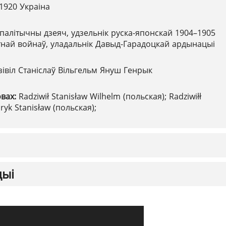
.1920 Украіна
палітычны дзеяч, удзельнік руска-японскай 1904–1905
етнай войнаў, уладальнік Давыд-Гарадоцкай ардынацыі
зівіл Станіслаў Вільгельм Януш Генрык
овах:
Radziwił Stanisław Wilhelm (польская); Radziwiłł
ryk Stanisław (польская);
цыі