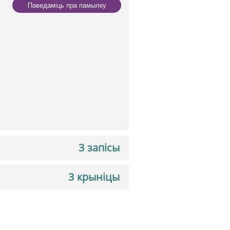
Паведаміць пра памылку
3 запісы
3 крыніцы