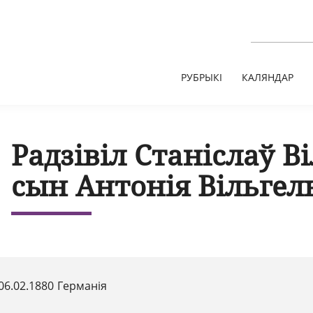
РУБРЫКІ
КАЛЯНДАР
Радзівіл Станіслаў В
сын Антонія Вільгел
06.02.1880 Германія