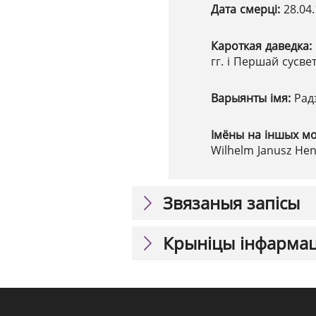
Дата смерці:
28.04
Кароткая даведка:
гг. і Першай сусв
Варыянты імя:
Рад
Імёны на іншых м
Wilhelm Janusz Hen
Звязаныя запісы
Крыніцы інфарма