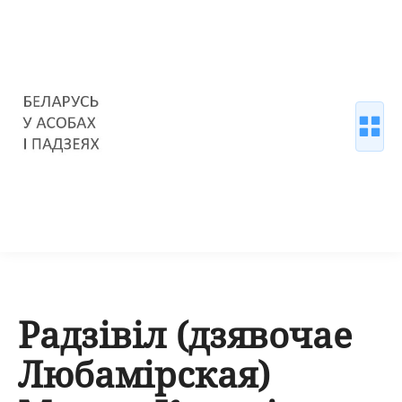
Радзівіл (дзявочае
Любамірская)