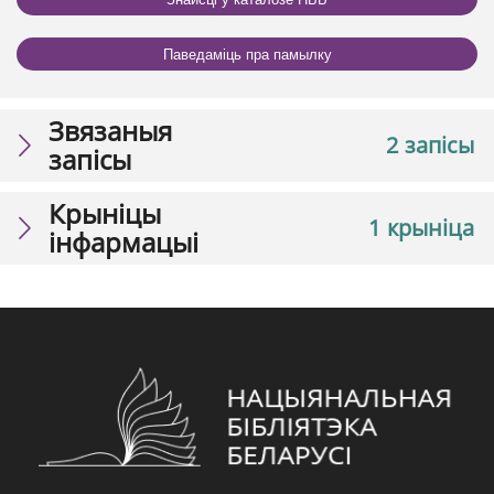
Паведаміць пра памылку
Звязаныя
2 запісы
запісы
Крыніцы
1 крыніца
інфармацыі