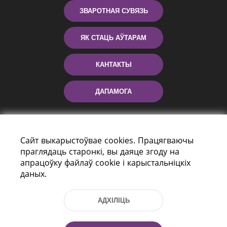
ЗВАРОТНАЯ СУВЯЗЬ
ЯК СТАЦЬ АЎТАРАМ
КАНТАКТЫ
ДАПАМОГА
Сайт выкарыстоўвае cookies. Працягваючы
праглядаць старонкі, вы даяце згоду на
апрацоўку файлаў cookie і карыстальніцкіх
даных.
праспект Незалежнасці 116
г. Мiнск, Рэспубліка Беларусь, 220114
АДХІЛІЦЬ
Тэл.: (+375 17) 368 37 37, Факс: (+375 17)
368 97 06