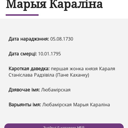
Марыя Караліна
Дата нараджэння:
05.08.1730
Дата смерці:
10.01.1795
Кароткая даведка:
першая жонка князя Караля
Станіслава Радзівіла (Пане Каханку)
Дзявочае імя:
Любамірская
Варыянты імя:
Любамірская Марыя Караліна
Знайсці ў каталозе НББ