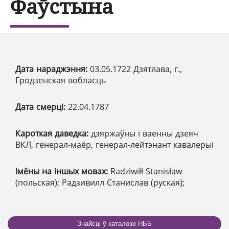
Фаўстына
Дата нараджэння:
03.05.1722 Дзятлава, г.,
Гродзенская вобласць
Дата смерці:
22.04.1787
Кароткая даведка:
дзяржаўны і ваенны дзеяч
ВКЛ, генерал-маёр, генерал-лейтэнант кавалерыі
Імёны на іншых мовах:
Radziwiłł Stanisław
(польская); Радзивилл Станислав (руская);
Знайсці ў каталозе НББ