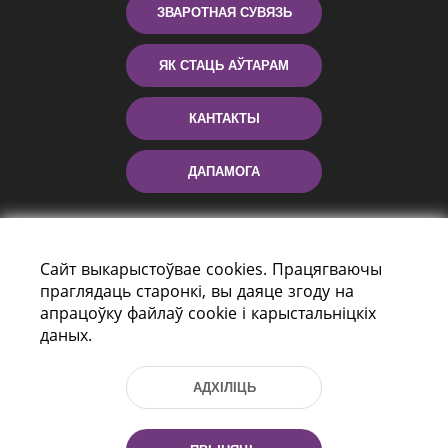
ЗВАРОТНАЯ СУВЯЗЬ
ЯК СТАЦЬ АЎТАРАМ
КАНТАКТЫ
ДАПАМОГА
Сайт выкарыстоўвае cookies. Працягваючы
праглядаць старонкі, вы даяце згоду на
апрацоўку файлаў cookie і карыстальніцкіх
даных.
праспект Незалежнасці 116
г. Мiнск, Рэспубліка Беларусь, 220114
АДХІЛІЦЬ
Тэл.: (+375 17) 368 37 37, Факс: (+375 17)
368 97 06