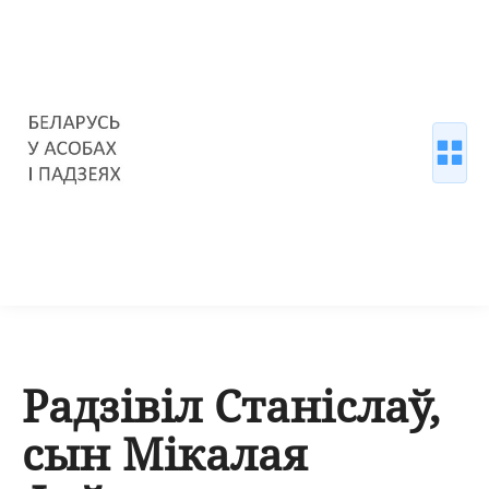
Радзівіл Станіслаў,
сын Мікалая