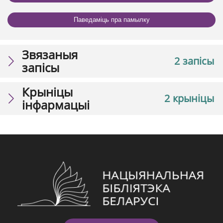
Паведаміць пра памылку
Звязаныя
2 запісы
запісы
Крыніцы
2 крыніцы
інфармацыі