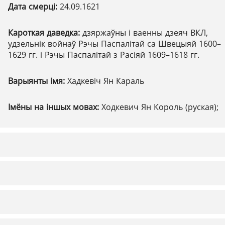
Дата смерці:
24.09.1621
Кароткая даведка:
дзяржаўны і ваенны дзеяч ВКЛ,
удзельнік войнаў Рэчы Паспалітай са Швецыяй 1600–
1629 гг. і Рэчы Паспалітай з Расіяй 1609–1618 гг.
Варыянты імя:
Хадкевіч Ян Караль
Імёны на іншых мовах:
Ходкевич Ян Король (руская);