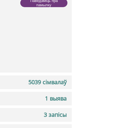
Паведаміць пра
памылку
5039 сімвалаў
1 выява
3 запісы