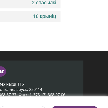
2 спасылкі
16 крыніц
лежнасці 116
убліка Беларусь, 220114
 368 37 37, Факс: (+375 17) 368 97 06
ox@nlb.by