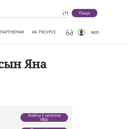
Пошук
ПАРТНЁРАМ
АБ РЭСУРСЕ
БЕЛ.
 сын Яна
Знайсці ў каталозе
НББ