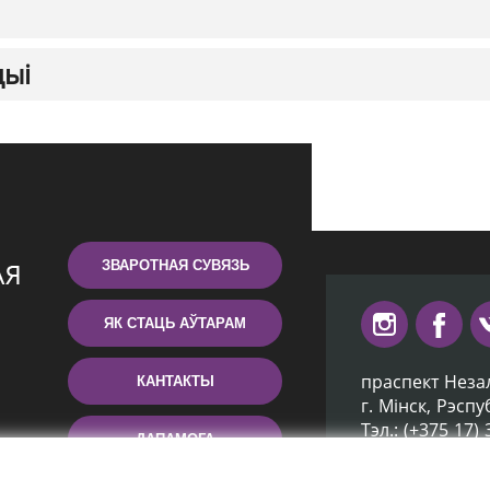
цыі
ЗВАРОТНАЯ СУВЯЗЬ
ЯК СТАЦЬ АЎТАРАМ
праспект Неза
КАНТАКТЫ
г. Мiнск, Рэсп
Тэл.: (+375 17)
ДАПАМОГА
Эл. пошта: inb