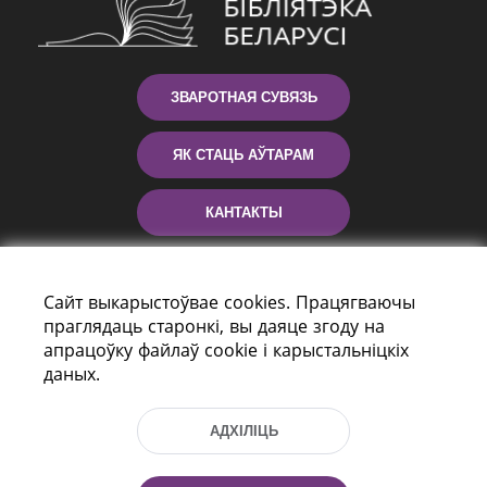
ЗВАРОТНАЯ СУВЯЗЬ
ЯК СТАЦЬ АЎТАРАМ
КАНТАКТЫ
ДАПАМОГА
Сайт выкарыстоўвае cookies. Працягваючы
праглядаць старонкі, вы даяце згоду на
апрацоўку файлаў cookie і карыстальніцкіх
даных.
АДХІЛІЦЬ
праспект Незалежнасці 116