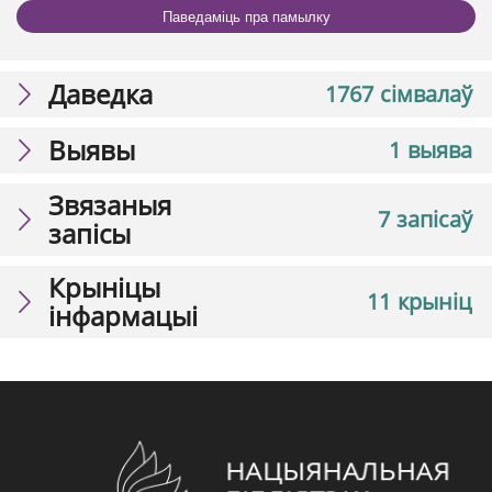
Паведаміць пра памылку
Даведка
1767 сімвалаў
Выявы
1 выява
Звязаныя
7 запісаў
запісы
Крыніцы
11 крыніц
інфармацыі